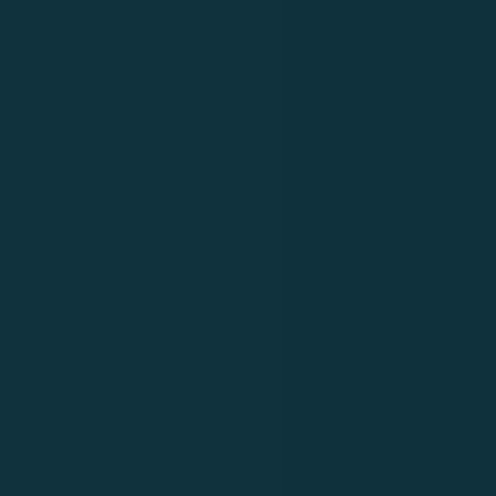
CASINO
Juegos
Casino en vivo
PROVEEDORES
DESTA
Nuevos juegos
MOSTRAR MÁS
DEPORTES
Deportes
Apuestas en
vivo
Deportes
virtuales