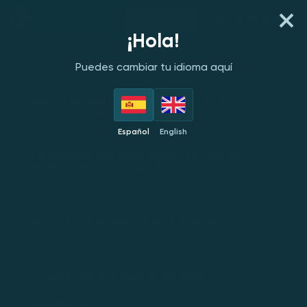
REGISTER
INICIA SESIÓN
¡Hola!
Puedes cambiar tu idioma aquí
Disfrute de una Experiencia de Apuestas
Totalmente Mejorada en LegendPlay
Español
English
Proporcionar una Experiencia Mejorada para
los Apostadores a Través de una Plataforma
Conveniente
Aproveche al Máximo las Cuotas Altas y
Competitivas de LegendPlay
Un Extraordinario Viaje de Apuestas
Deportivas Repleto de una Amplia Variedad
de Deportes