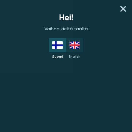
NOPEA TALLETUS
Hei!
Vaihda kieltä täältä
PELINKEHITTÄJÄT
PARHAAT
UUDET
SUOSITUT
Suomi
English
BGaming
UUSI
UUSI
UUSI