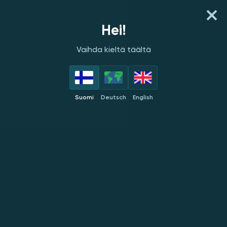
NOPEA TALLETUS
Hei!
Vaihda kieltä täältä
PELINKEHITTÄJÄT
PARHAAT
UUDET
SUOSITUT
E
Suomi
Deutsch
English
GameArt
UUSI