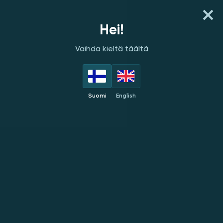
NOPEA TALLETUS
Hei!
Vaihda kieltä täältä
PELINKEHITTÄJÄT
PARHAAT
UUDET
SUOSITUT
E
Suomi
English
Salsa Technology