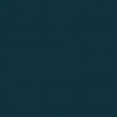
ÚJ
ÚJ
ÚJ