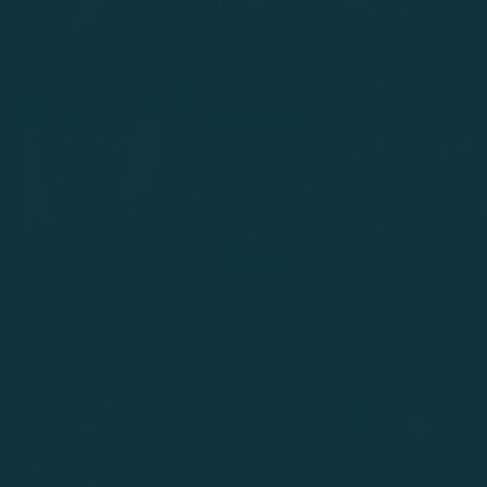
ÚJ
ÚJ