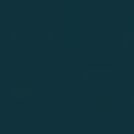
ÚJ
ÚJ
ÚJ
ÚJ
Élő kaszinó
Mutasd mind