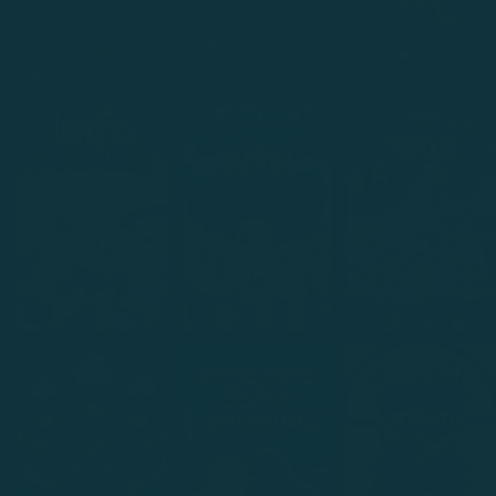
ÚJ
ÚJ
ÚJ