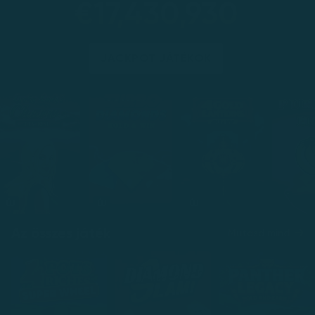
€17,430,930
JACKPOT JÁTÉKOK
ÚJ
ÚJ
ÚJ
Az összes játék
Mutasd mind