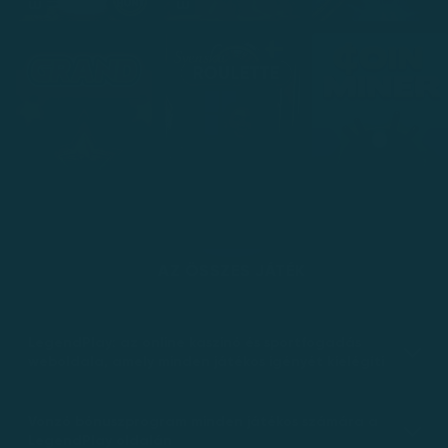
ÚJ
ÚJ
ÚJ
ÚJ
ÚJ
AZ ÖSSZES JÁTÉK
LegendPlay: az online kaszinó és sportfogadás
weboldala, amely minden játékos igényét kielégíti
Vonzó bónuszprogram minden játékos számára a
LegendPlay oldalán