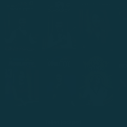
ÚJ
ÚJ
Teljes jackpot