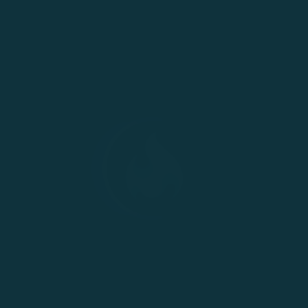
ÚJ
ÚJ
ÚJ
ÚJ
ÚJ
ÚJ