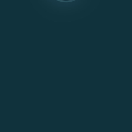
ÚJ
JÁTÉK
JÁTÉK
JÁTÉK
ÚJ
ÚJ
MÉG TÖBB JÁTÉK