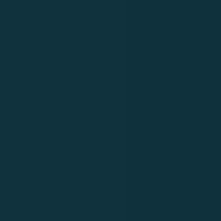
Világbajnoksági
ünnepség
KASZINÓ
SZOLGÁLTATÓK
T
Játékok
Összes Jackpo
Élő kaszinó
Új játékok
MUTASS TÖBBET
JÁTÉK
SPORT
Sports