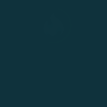
Sport
Biztonság és adatvédelem
Felhasználási Feltételek
Promóciók
Tranzakciók
Partnerek
Több