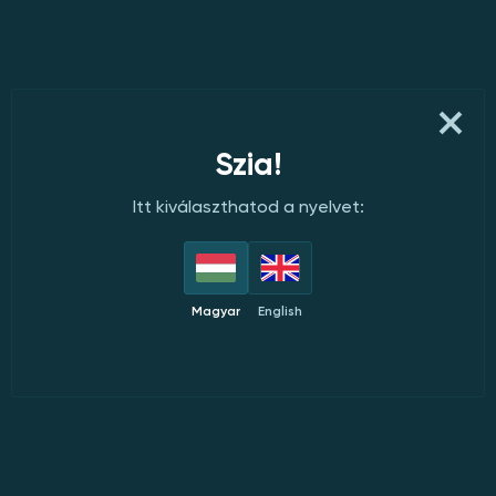
Játékok / Kategóriák / Szolgáltatók
Szia!
OP
ÚJ
NÉPSZERŰ
VILÁGBAJNOKSÁG
Itt kiválaszthatod a nyelvet:
Magyar
English
Élő ch
Magyar