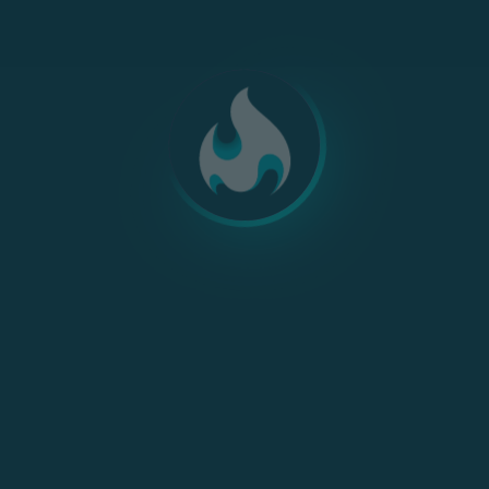
KASZINÓ
SPORT
Legjobb
Sports
Új
Élő fogadás
Népszerű
Virtuális sportok
Exkluzív
Labdarúgás
Bónusz vásárlás
Tenisz
Megaways
Kosárlabda
Nyerőgépek
Jégkorong
Élő kaszinó
Asztali játékok
Minden jackpot
Az összes játék