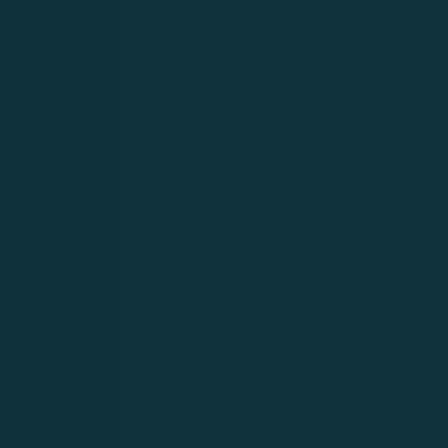
REGISZTRÁLJ
BEJELENTKEZÉS
EXKLUZÍV
BONUS BUYS
MEGAWAYS
ÉLŐ JÁT
at