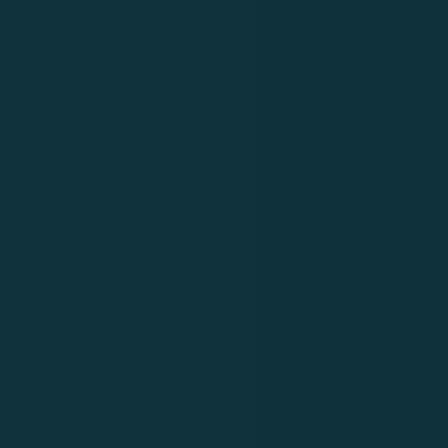
KASZINÓ
Játékok
Élő kaszinó
SZOLGÁLTATÓK
T
Új játékok
MUTASS TÖBBET
SPORT
Sports
Élő fogadás
Virtuális sportok