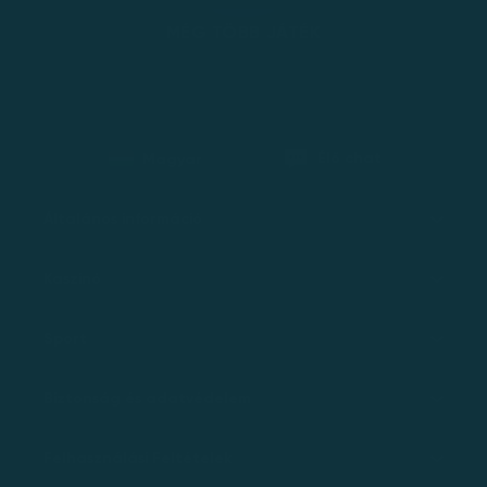
MÉG TÖBB JÁTÉK
Élő chat
Magyar
Általános információ
Kaszinó
Sport
Biztonság és adatvédelem
Felhasználási Feltételek