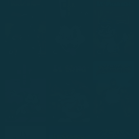
ÚJ
ÚJ
ÚJ
ÚJ
ÚJ
ÚJ