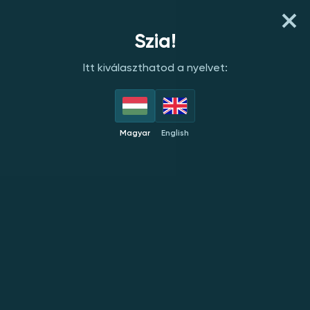
REGISZTRÁLJ
BEJELENTKEZÉS
Szia!
Itt kiválaszthatod a nyelvet:
SZOLGÁLTATÓK
TOP
ÚJ
NÉPSZERŰ
Magyar
English
Élő chat
Magyar
Általános információ
Kaszinó