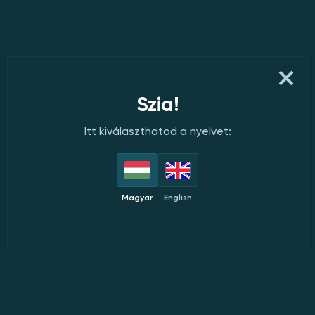
Játékok / Kategóriák / Szolgáltatók
Szia!
OP
ÚJ
NÉPSZERŰ
EXKLUZÍV
Itt kiválaszthatod a nyelvet:
Magyar
English
Élő ch
Magyar