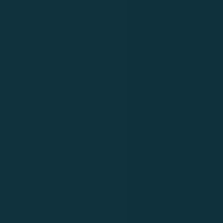
KASZINÓ
Játékok
Élő kaszinó
SZOLGÁLTATÓK
T
Új játékok
MUTASS TÖBBET
SPORT
Sports
Élő fogadás
Virtuális sportok