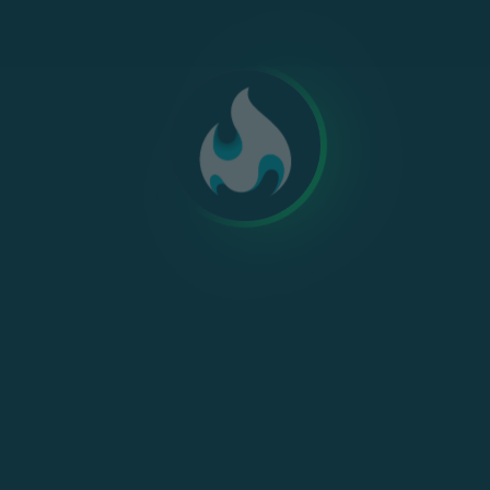
KASZINÓ
SPORT
Legjobb
Sports
Új
Élő fogadás
Népszerű
Virtuális sportok
Exkluzív
Labdarúgás
Bónusz vásárlás
Tenisz
Megaways
Kosárlabda
Nyerőgépek
Jégkorong
Élő kaszinó
Asztali játékok
Minden jackpot
Az összes játék