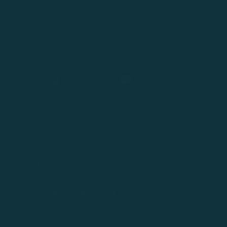
PLUS DE JEUX
Chat en direct
Français
Infos générales
Casino
Sports
Sécurité et confidentialité
Conditions générales