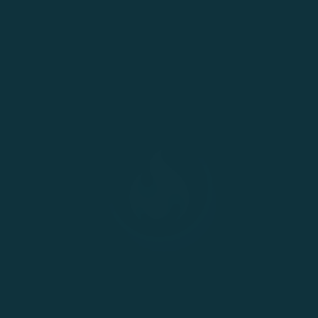
NOUVEAU
NOUVEAU
NOUVEAU
NOUVEAU