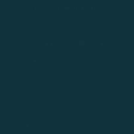
ΠΕΡΙΣΣΌΤΕΡΑ ΠΑΙΧΝΊΔΙΑ
Ελληνικά
Live Chat
Γενικές πληροφορίες
Καζίνο
Αθλητικά
Ασφάλεια και προστασία της ιδιωτικής ζωής
Όροι & Προϋποθέσεις