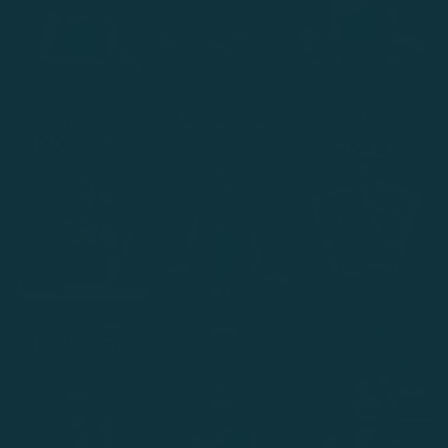
ΝΈΑ
ΝΈΑ
ΝΈΑ
ΝΈΑ
ΝΈΑ
ΝΈΑ