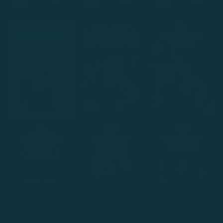
ΝΈΑ
ΝΈΑ
ΝΈΑ
ΝΈΑ
ΝΈΑ