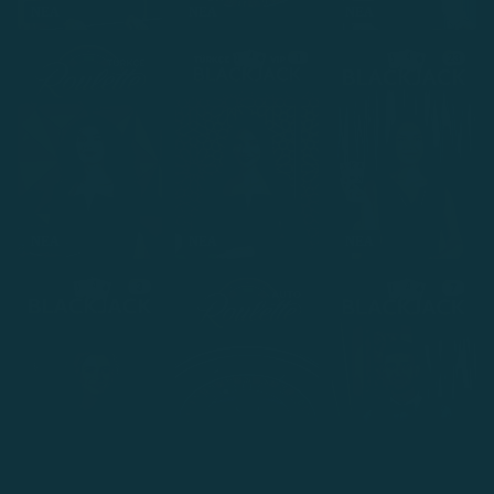
ΝΈΑ
ΝΈΑ
ΝΈΑ
ΝΈΑ
ΝΈΑ
ΝΈΑ
ΝΈΑ
ΝΈΑ
ΝΈΑ