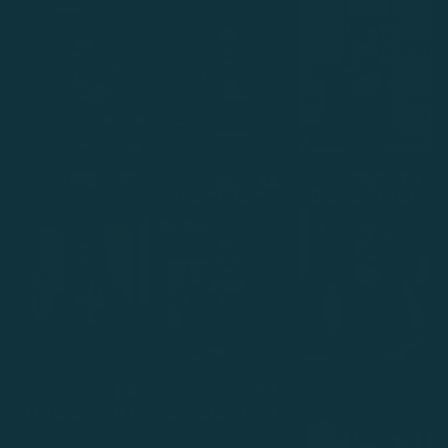
ΝΈΑ
ΝΈΑ
ΝΈΑ
ΝΈΑ