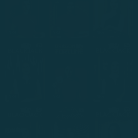
ΝΈΑ
ΝΈΑ
ΝΈΑ
ΝΈΑ
ΝΈΑ
ΝΈΑ