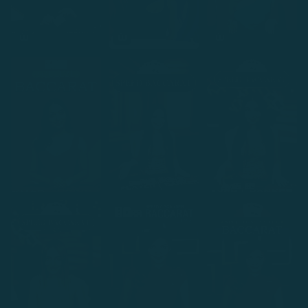
ÚJ
ÚJ
ÚJ