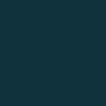
MÉG TÖBB JÁTÉK
Élő chat
Magyar
Általános információ
Kaszinó
Sport
Biztonság és adatvédelem
Felhasználási Feltételek