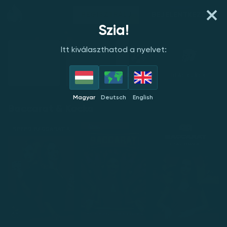
REGISZTRÁLJ
BEJELENTKEZÉS
Szia!
Itt kiválaszthatod a nyelvet:
TOP ÉLŐ
N
SZOLGÁLTATÓK
RULETT
BLACKJACK
KASZINÓ
A
Magyar
Deutsch
English
Baccarat & Kocka