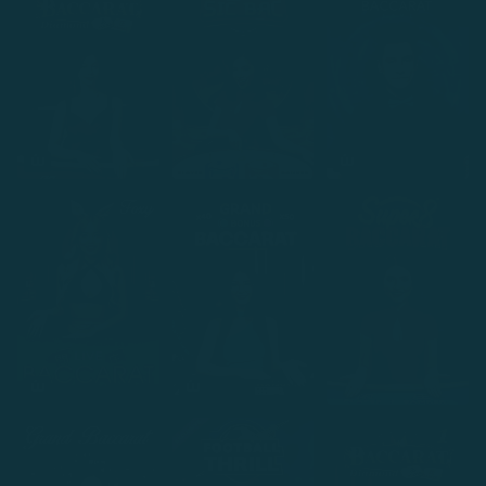
ÚJ
ÚJ
ÚJ
ÚJ