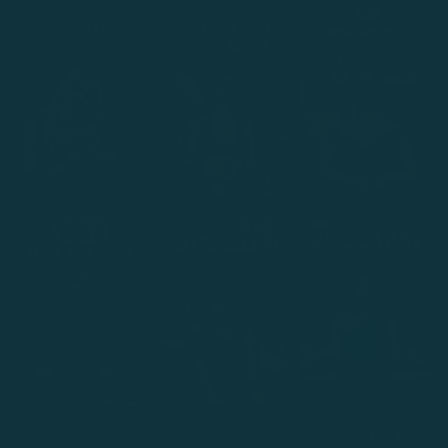
ÚJ
ÚJ
ÚJ
ÚJ